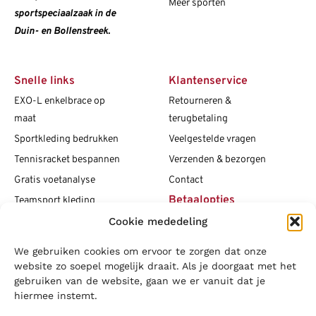
Meer sporten
sportspeciaalzaak in de
Duin- en Bollenstreek.
Snelle links
Klantenservice
EXO-L enkelbrace op
Retourneren &
maat
terugbetaling
Sportkleding bedrukken
Veelgestelde vragen
Tennisracket bespannen
Verzenden & bezorgen
Gratis voetanalyse
Contact
Betaalopties
Teamsport kleding
Cookie mededeling
Maattabellen
Clubshops
We gebruiken cookies om ervoor te zorgen dat onze
Social media
Vacatures
website zo soepel mogelijk draait. Als je doorgaat met het
gebruiken van de website, gaan we er vanuit dat je
Blogs
hiermee instemt.
Copyright L.J. Sport
|
Privacybeleid
|
Disclaimer
|
Algemene