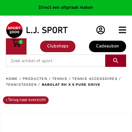
Direct een afspraak maken
0
Clubshops
Cadeaubon
HOME
/
PRODUCTEN
/
TENNIS
/
TENNIS ACCESSOIRES
/
TENNISTASSEN
/
BABOLAT RH X 6 PURE DRIVE