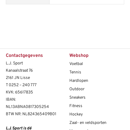
Contactgegevens
Webshop
L.J. Sport
Voetbal
Kanaalstraat 76
Tennis
2161 JN Lisse
Hardlopen
T
0252 – 240 777
Outdoor
KVK: 65617835
Sneakers
IBAN:
Fitness
NL13ABNA0817305254
BTW NR: NL824365409B01
Hockey
Zaal- en veldsporten
L.J. Sport is dé