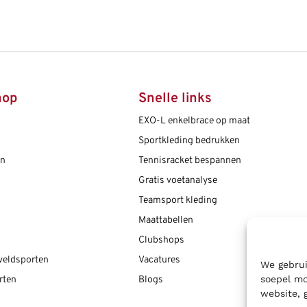
hop
Snelle links
EXO-L enkelbrace op maat
Sportkleding bedrukken
en
Tennisracket bespannen
Gratis voetanalyse
Teamsport kleding
Maattabellen
Clubshops
 veldsporten
Vacatures
We gebrui
soepel mo
rten
Blogs
website, 