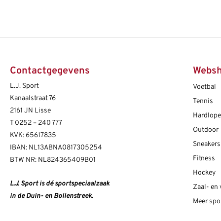
Contactgegevens
Webs
L.J. Sport
Voetbal
Kanaalstraat 76
Tennis
2161 JN Lisse
Hardlop
T
0252 – 240 777
Outdoor
KVK: 65617835
Sneakers
IBAN: NL13ABNA0817305254
Fitness
BTW NR: NL824365409B01
Hockey
L.J. Sport is dé sportspeciaalzaak
Zaal- en
in de Duin- en Bollenstreek.
Meer spo