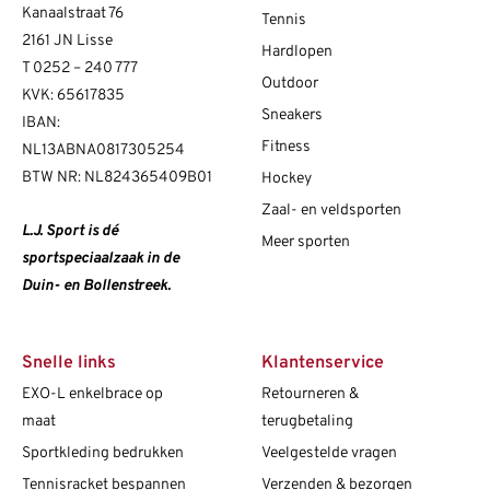
Kanaalstraat 76
Tennis
2161 JN Lisse
Hardlopen
T
0252 – 240 777
Outdoor
KVK: 65617835
Sneakers
IBAN:
Fitness
NL13ABNA0817305254
BTW NR: NL824365409B01
Hockey
Zaal- en veldsporten
L.J. Sport is dé
Meer sporten
sportspeciaalzaak in de
Duin- en Bollenstreek.
Snelle links
Klantenservice
EXO-L enkelbrace op
Retourneren &
maat
terugbetaling
Sportkleding bedrukken
Veelgestelde vragen
Tennisracket bespannen
Verzenden & bezorgen