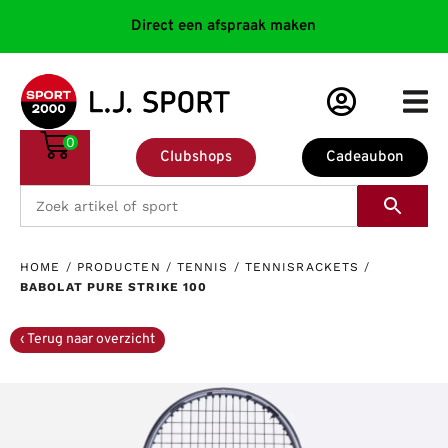
Direct een afspraak maken
0
Clubshops
Cadeaubon
HOME
/
PRODUCTEN
/
TENNIS
/
TENNISRACKETS
/
BABOLAT PURE STRIKE 100