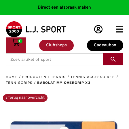
Direct een afspraak maken
0
Clubshops
Cadeaubon
HOME
/
PRODUCTEN
/
TENNIS
/
TENNIS ACCESSOIRES
/
TENNISGRIPS
/
BABOLAT MY OVERGRIP X3