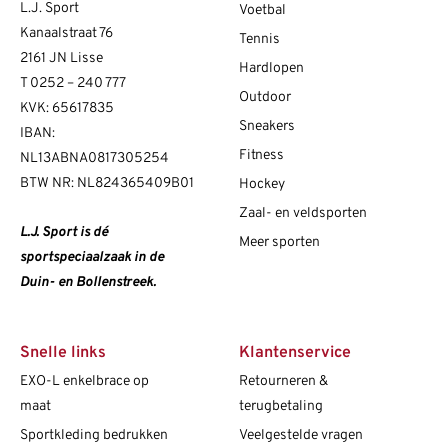
L.J. Sport
Voetbal
Kanaalstraat 76
Tennis
2161 JN Lisse
Hardlopen
T
0252 – 240 777
Outdoor
KVK: 65617835
Sneakers
IBAN:
Fitness
NL13ABNA0817305254
BTW NR: NL824365409B01
Hockey
Zaal- en veldsporten
L.J. Sport is dé
Meer sporten
sportspeciaalzaak in de
Duin- en Bollenstreek.
Snelle links
Klantenservice
EXO-L enkelbrace op
Retourneren &
maat
terugbetaling
Sportkleding bedrukken
Veelgestelde vragen