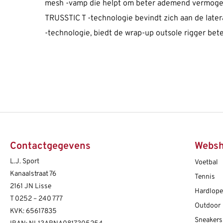
mesh -vamp die helpt om beter ademend vermogen 
TRUSSTIC T -technologie bevindt zich aan de later
-technologie, biedt de wrap-up outsole rigger bete
Contactgegevens
Webs
L.J. Sport
Voetbal
Kanaalstraat 76
Tennis
2161 JN Lisse
Hardlop
T
0252 – 240 777
Outdoor
KVK: 65617835
Sneakers