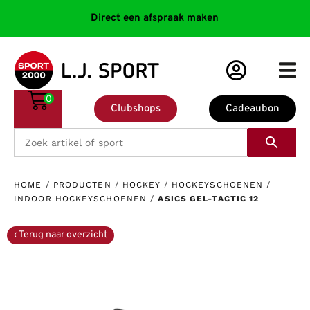
Direct een afspraak maken
0
Clubshops
Cadeaubon
HOME
/
PRODUCTEN
/
HOCKEY
/
HOCKEYSCHOENEN
/
INDOOR HOCKEYSCHOENEN
/
ASICS GEL-TACTIC 12