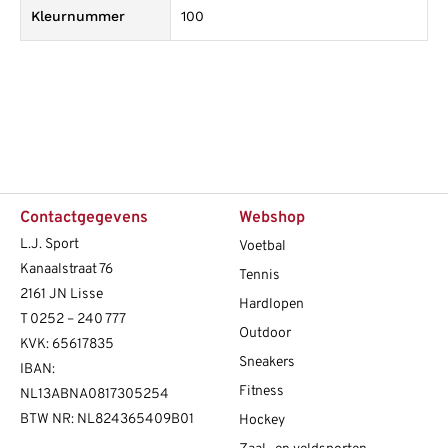
Kleurnummer
100
Contactgegevens
Webshop
L.J. Sport
Voetbal
Kanaalstraat 76
Tennis
2161 JN Lisse
Hardlopen
T
0252 – 240 777
Outdoor
KVK: 65617835
Sneakers
IBAN:
Fitness
NL13ABNA0817305254
BTW NR: NL824365409B01
Hockey