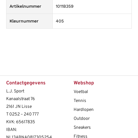
Artikelnummer
1011B359
Kleurnummer
405
Contactgegevens
Webshop
L.J. Sport
Voetbal
Kanaalstraat 76
Tennis
2161 JN Lisse
Hardlopen
T
0252 – 240 777
Outdoor
KVK: 65617835
Sneakers
IBAN:
Fitness
NL13ABNA0817305254