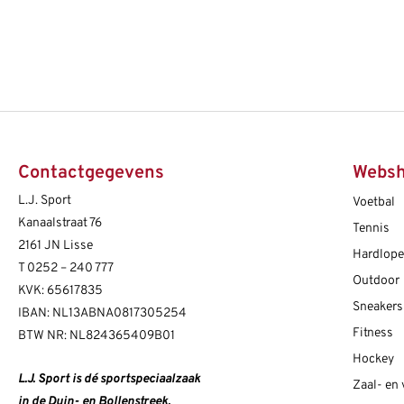
Contactgegevens
Webs
L.J. Sport
Voetbal
Kanaalstraat 76
Tennis
2161 JN Lisse
Hardlop
T
0252 – 240 777
Outdoor
KVK: 65617835
Sneakers
IBAN: NL13ABNA0817305254
Fitness
BTW NR: NL824365409B01
Hockey
L.J. Sport is dé sportspeciaalzaak
Zaal- en
in de Duin- en Bollenstreek.