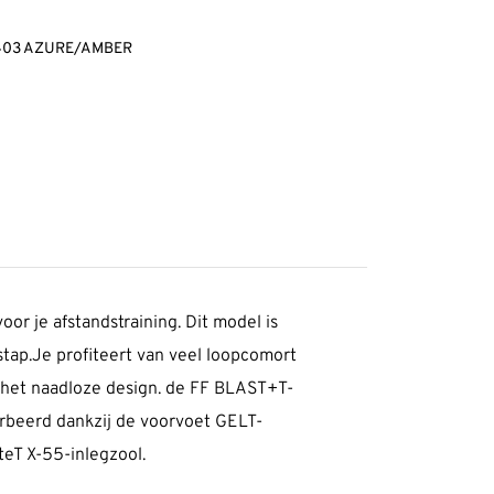
-403 AZURE/AMBER
 je afstandstraining. Dit model is
tap.Je profiteert van veel loopcomort
j het naadloze design. de FF BLAST+T-
rbeerd dankzij de voorvoet GELT-
teT X-55-inlegzool.