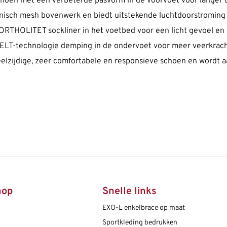
choen met een verbeterde pasvorm in de voorvoet voor langer 
isch mesh bovenwerk en biedt uitstekende luchtdoorstroming a
een ORTHOLITET sockliner in het voetbed voor een licht gevoel e
T-technologie demping in de ondervoet voor meer veerkracht 
 veelzijdige, zeer comfortabele en responsieve schoen en wordt
hop
Snelle links
EXO-L enkelbrace op maat
Sportkleding bedrukken