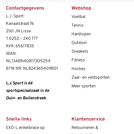
Contactgegevens
Webshop
L.J. Sport
Voetbal
Kanaalstraat 76
Tennis
2161 JN Lisse
Hardlopen
T
0252 – 240 777
Outdoor
KVK: 65617835
Sneakers
IBAN:
Fitness
NL13ABNA0817305254
BTW NR: NL824365409B01
Hockey
Zaal- en veldsporten
L.J. Sport is dé
Meer sporten
sportspeciaalzaak in de
Duin- en Bollenstreek.
Snelle links
Klantenservice
EXO-L enkelbrace op
Retourneren &