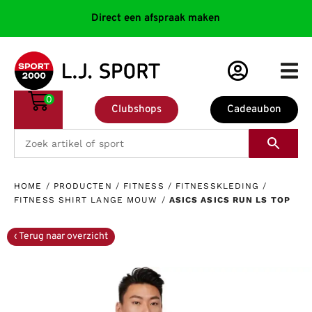
Direct een afspraak maken
0
Clubshops
Cadeaubon
HOME
/
PRODUCTEN
/
FITNESS
/
FITNESSKLEDING
/
FITNESS SHIRT LANGE MOUW
/
ASICS ASICS RUN LS TOP