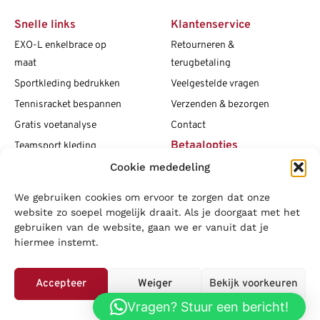
Snelle links
Klantenservice
EXO-L enkelbrace op
Retourneren &
maat
terugbetaling
Sportkleding bedrukken
Veelgestelde vragen
Tennisracket bespannen
Verzenden & bezorgen
Gratis voetanalyse
Contact
Betaalopties
Teamsport kleding
Cookie mededeling
Maattabellen
Clubshops
We gebruiken cookies om ervoor te zorgen dat onze
Social media
Vacatures
website zo soepel mogelijk draait. Als je doorgaat met het
gebruiken van de website, gaan we er vanuit dat je
Blogs
hiermee instemt.
Copyright L.J. Sport
|
Privacybeleid
|
Disclaimer
|
Algemene
voorwaarden
Accepteer
Weiger
Bekijk voorkeuren
LOWA
|
Adidas
|
Mizuno
|
Nike
|
Speedo
|
Asics
|
Babolat
|
Falke
|
Vragen? Stuur een bericht!
Privacybeleid
Superfeet