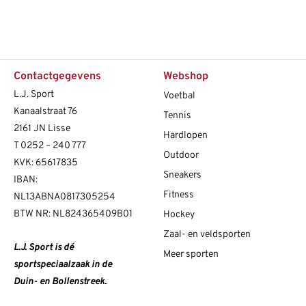
Contactgegevens
Webshop
L.J. Sport
Voetbal
Kanaalstraat 76
Tennis
2161 JN Lisse
Hardlopen
T
0252 – 240 777
Outdoor
KVK: 65617835
Sneakers
IBAN:
Fitness
NL13ABNA0817305254
BTW NR: NL824365409B01
Hockey
Zaal- en veldsporten
L.J. Sport is dé
Meer sporten
sportspeciaalzaak in de
Duin- en Bollenstreek.