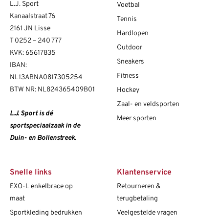
L.J. Sport
Voetbal
Kanaalstraat 76
Tennis
2161 JN Lisse
Hardlopen
T
0252 – 240 777
Outdoor
KVK: 65617835
Sneakers
IBAN:
Fitness
NL13ABNA0817305254
BTW NR: NL824365409B01
Hockey
Zaal- en veldsporten
L.J. Sport is dé
Meer sporten
sportspeciaalzaak in de
Duin- en Bollenstreek.
Snelle links
Klantenservice
EXO-L enkelbrace op
Retourneren &
maat
terugbetaling
Sportkleding bedrukken
Veelgestelde vragen