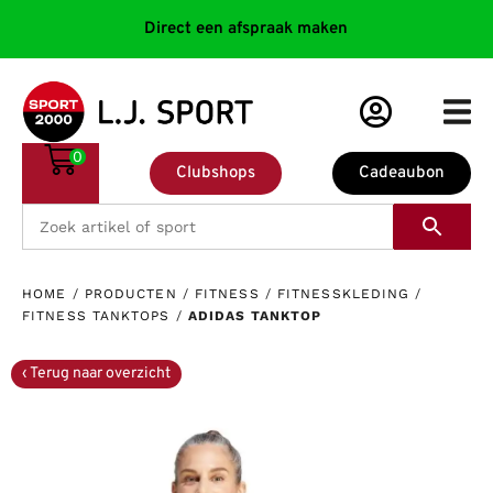
Direct een afspraak maken
0
Clubshops
Cadeaubon
HOME
/
PRODUCTEN
/
FITNESS
/
FITNESSKLEDING
/
FITNESS TANKTOPS
/
ADIDAS TANKTOP