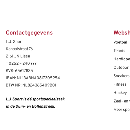
Contactgegevens
Webs
L.J. Sport
Voetbal
Kanaalstraat 76
Tennis
2161 JN Lisse
Hardlop
T
0252 – 240 777
Outdoor
KVK: 65617835
Sneakers
IBAN: NL13ABNA0817305254
Fitness
BTW NR: NL824365409B01
Hockey
L.J. Sport is dé sportspeciaalzaak
Zaal- en
in de Duin- en Bollenstreek.
Meer spo