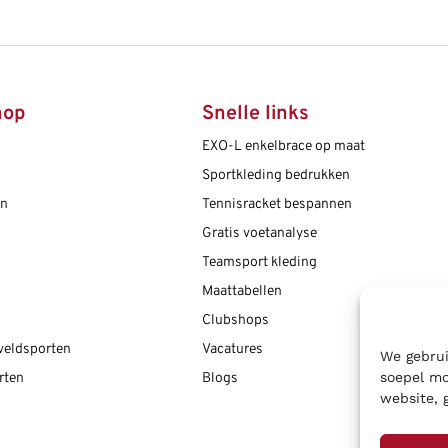
hop
Snelle links
EXO-L enkelbrace op maat
Sportkleding bedrukken
en
Tennisracket bespannen
Gratis voetanalyse
Teamsport kleding
Maattabellen
Clubshops
 veldsporten
Vacatures
We gebrui
soepel mo
rten
Blogs
website, 