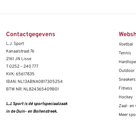
Contactgegevens
Webs
L.J. Sport
Voetbal
Kanaalstraat 76
Tennis
2161 JN Lisse
Hardlop
T
0252 – 240 777
Outdoor
KVK: 65617835
Sneakers
IBAN: NL13ABNA0817305254
Fitness
BTW NR: NL824365409B01
Hockey
L.J. Sport is dé sportspeciaalzaak
Zaal- en
in de Duin- en Bollenstreek.
Meer spo