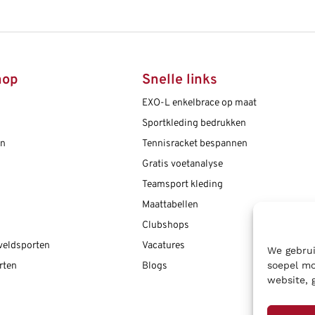
hop
Snelle links
EXO-L enkelbrace op maat
Sportkleding bedrukken
en
Tennisracket bespannen
Gratis voetanalyse
Teamsport kleding
Maattabellen
Clubshops
 veldsporten
Vacatures
We gebrui
soepel mo
rten
Blogs
website, 