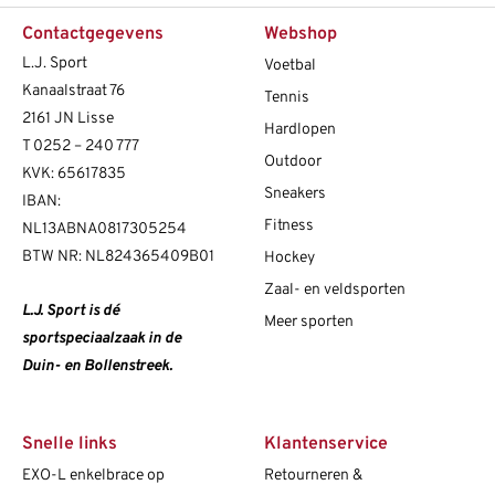
Contactgegevens
Webshop
L.J. Sport
Voetbal
Kanaalstraat 76
Tennis
2161 JN Lisse
Hardlopen
T
0252 – 240 777
Outdoor
KVK: 65617835
Sneakers
IBAN:
Fitness
NL13ABNA0817305254
BTW NR: NL824365409B01
Hockey
Zaal- en veldsporten
L.J. Sport is dé
Meer sporten
sportspeciaalzaak in de
Duin- en Bollenstreek.
Snelle links
Klantenservice
EXO-L enkelbrace op
Retourneren &