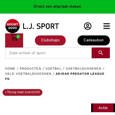
Direct een afspraak maken
0
Clubshops
Cadeaubon
HOME
/
PRODUCTEN
/
VOETBAL
/
VOETBALSCHOENEN
/
VELD VOETBALSCHOENEN
/
ADIDAS PREDATOR LEAGUE
FG
Actie