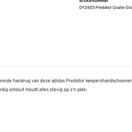
Artikelnummer
DY2603 Predator Goalie G
ebreide handrug van deze adidas Predator keepershandschoenen
dig omsluit houdt alles stevig op z’n plek.