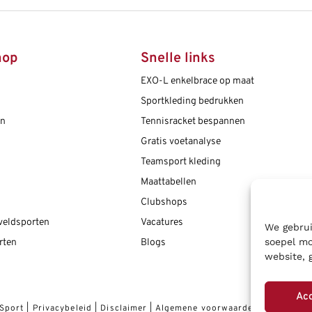
hop
Snelle links
EXO-L enkelbrace op maat
Sportkleding bedrukken
en
Tennisracket bespannen
Gratis voetanalyse
Teamsport kleding
Maattabellen
Clubshops
 veldsporten
Vacatures
We gebrui
soepel mo
rten
Blogs
website, 
Ac
 Sport
|
Privacybeleid
|
Disclaimer
|
Algemene voorwaarden