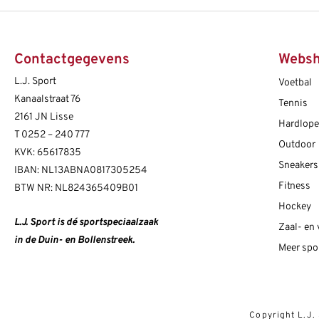
Contactgegevens
Webs
L.J. Sport
Voetbal
Kanaalstraat 76
Tennis
2161 JN Lisse
Hardlop
T
0252 – 240 777
Outdoor
KVK: 65617835
Sneakers
IBAN: NL13ABNA0817305254
Fitness
BTW NR: NL824365409B01
Hockey
L.J. Sport is dé sportspeciaalzaak
Zaal- en
in de Duin- en Bollenstreek.
Meer spo
Copyright L.J.