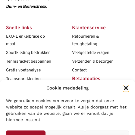
Duin- en Bollenstreek.
Snelle links
Klantenservice
EXO-L enkelbrace op
Retourneren &
maat
terugbetaling
Sportkleding bedrukken
Veelgestelde vragen
Tennisracket bespannen
Verzenden & bezorgen
Gratis voetanalyse
Contact
Betaalopties
Teamsport kleding
Cookie mededeling
Maattabellen
Clubshops
We gebruiken cookies om ervoor te zorgen dat onze
Social media
Vacatures
website zo soepel mogelijk draait. Als je doorgaat met het
gebruiken van de website, gaan we er vanuit dat je
Blogs
hiermee instemt.
Copyright L.J. Sport
|
Privacybeleid
|
Disclaimer
|
Algemene
voorwaarden