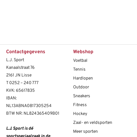
Contactgegevens
Webshop
L.J. Sport
Voetbal
Kanaalstraat 76
Tennis
2161 JN Lisse
Hardlopen
T
0252 – 240 777
Outdoor
KVK: 65617835
Sneakers
IBAN:
Fitness
NL13ABNA0817305254
BTW NR: NL824365409B01
Hockey
Zaal- en veldsporten
L.J. Sport is dé
Meer sporten
sportspeciaalzaak in de