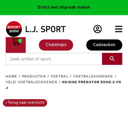
Direct een afspraak maken
0
Clubshops
Cadeaubon
HOME
/
PRODUCTEN
/
VOETBAL
/
VOETBALSCHOENEN
/
VELD VOETBALSCHOENEN
/
ADIDAS PREDATOR EDGE.3 FG
J