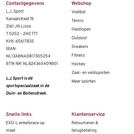
Contactgegevens
Webshop
L.J. Sport
Voetbal
Kanaalstraat 76
Tennis
2161 JN Lisse
Hardlopen
T
0252 – 240 777
Outdoor
KVK: 65617835
Sneakers
IBAN:
Fitness
NL13ABNA0817305254
BTW NR: NL824365409B01
Hockey
Zaal- en veldsporten
L.J. Sport is dé
Meer sporten
sportspeciaalzaak in de
Duin- en Bollenstreek.
Snelle links
Klantenservice
EXO-L enkelbrace op
Retourneren &
maat
terugbetaling