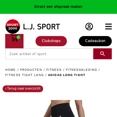
Direct een afspraak maken
0
Clubshops
Cadeaubon
HOME
/
PRODUCTEN
/
FITNESS
/
FITNESSKLEDING
/
FITNESS TIGHT LANG
/
ADIDAS LONG TIGHT