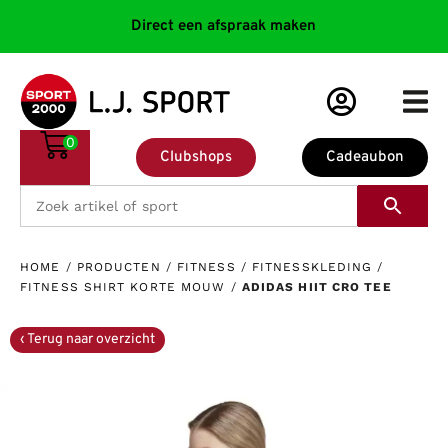
Direct een afspraak maken
0
Clubshops
Cadeaubon
HOME
/
PRODUCTEN
/
FITNESS
/
FITNESSKLEDING
/
FITNESS SHIRT KORTE MOUW
/
ADIDAS HIIT CRO TEE