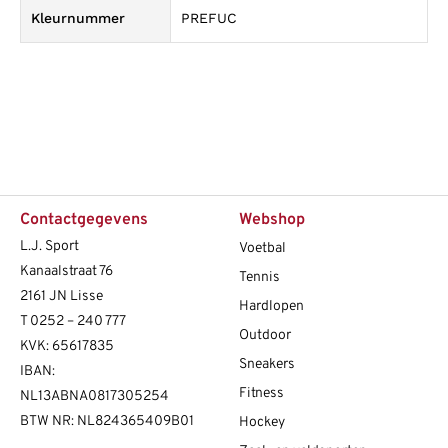
Kleurnummer
PREFUC
Contactgegevens
Webshop
L.J. Sport
Voetbal
Kanaalstraat 76
Tennis
2161 JN Lisse
Hardlopen
T
0252 – 240 777
Outdoor
KVK: 65617835
Sneakers
IBAN:
Fitness
NL13ABNA0817305254
BTW NR: NL824365409B01
Hockey