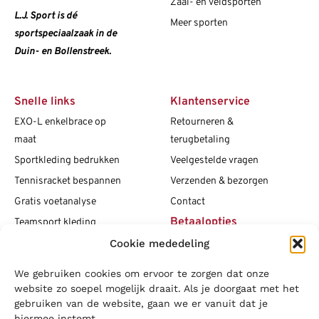
Zaal- en veldsporten
L.J. Sport is dé
Meer sporten
sportspeciaalzaak in de
Duin- en Bollenstreek.
Snelle links
Klantenservice
EXO-L enkelbrace op
Retourneren &
maat
terugbetaling
Sportkleding bedrukken
Veelgestelde vragen
Tennisracket bespannen
Verzenden & bezorgen
Gratis voetanalyse
Contact
Betaalopties
Teamsport kleding
Cookie mededeling
Maattabellen
Clubshops
We gebruiken cookies om ervoor te zorgen dat onze
Social media
Vacatures
website zo soepel mogelijk draait. Als je doorgaat met het
gebruiken van de website, gaan we er vanuit dat je
Blogs
hiermee instemt.