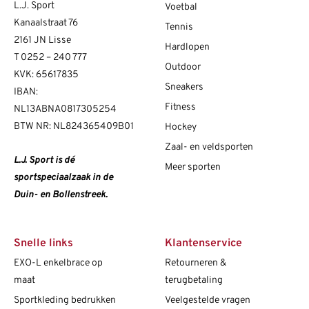
L.J. Sport
Voetbal
Kanaalstraat 76
Tennis
2161 JN Lisse
Hardlopen
T
0252 – 240 777
Outdoor
KVK: 65617835
Sneakers
IBAN:
Fitness
NL13ABNA0817305254
BTW NR: NL824365409B01
Hockey
Zaal- en veldsporten
L.J. Sport is dé
Meer sporten
sportspeciaalzaak in de
Duin- en Bollenstreek.
Snelle links
Klantenservice
EXO-L enkelbrace op
Retourneren &
maat
terugbetaling
Sportkleding bedrukken
Veelgestelde vragen