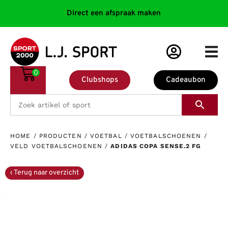
Direct een afspraak maken
0
Clubshops
Cadeaubon
HOME
/
PRODUCTEN
/
VOETBAL
/
VOETBALSCHOENEN
/
VELD VOETBALSCHOENEN
/
ADIDAS COPA SENSE.2 FG