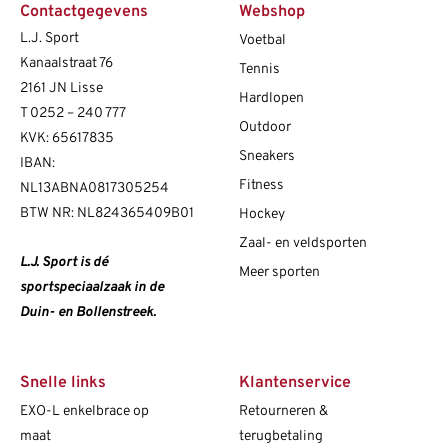
Contactgegevens
Webshop
L.J. Sport
Voetbal
Kanaalstraat 76
Tennis
2161 JN Lisse
Hardlopen
T
0252 – 240 777
Outdoor
KVK: 65617835
Sneakers
IBAN:
Fitness
NL13ABNA0817305254
BTW NR: NL824365409B01
Hockey
Zaal- en veldsporten
L.J. Sport is dé
Meer sporten
sportspeciaalzaak in de
Duin- en Bollenstreek.
Snelle links
Klantenservice
EXO-L enkelbrace op
Retourneren &
maat
terugbetaling