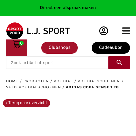
Direct een afspraak maken
0
Clubshops
Cadeaubon
HOME
/
PRODUCTEN
/
VOETBAL
/
VOETBALSCHOENEN
/
VELD VOETBALSCHOENEN
/
ADIDAS COPA SENSE.1 FG