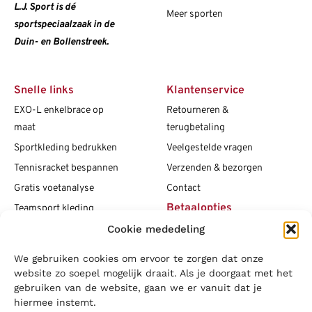
L.J. Sport is dé
Meer sporten
sportspeciaalzaak in de
Duin- en Bollenstreek.
Snelle links
Klantenservice
EXO-L enkelbrace op
Retourneren &
maat
terugbetaling
Sportkleding bedrukken
Veelgestelde vragen
Tennisracket bespannen
Verzenden & bezorgen
Gratis voetanalyse
Contact
Betaalopties
Teamsport kleding
Cookie mededeling
Maattabellen
Clubshops
We gebruiken cookies om ervoor te zorgen dat onze
Social media
Vacatures
website zo soepel mogelijk draait. Als je doorgaat met het
gebruiken van de website, gaan we er vanuit dat je
Blogs
hiermee instemt.