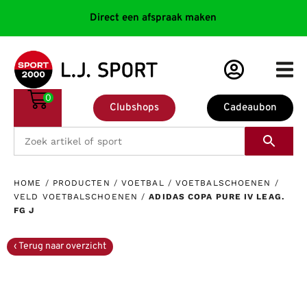
Direct een afspraak maken
0
Clubshops
Cadeaubon
HOME
/
PRODUCTEN
/
VOETBAL
/
VOETBALSCHOENEN
/
VELD VOETBALSCHOENEN
/
ADIDAS COPA PURE IV LEAG.
FG J