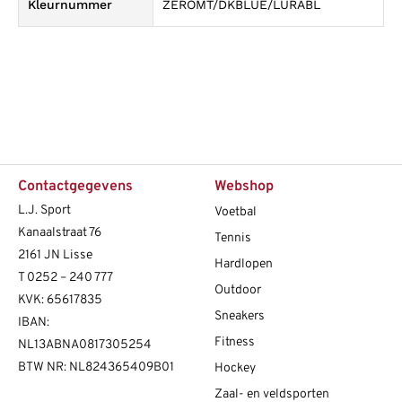
Kleurnummer
ZEROMT/DKBLUE/LURABL
Contactgegevens
Webshop
L.J. Sport
Voetbal
Kanaalstraat 76
Tennis
2161 JN Lisse
Hardlopen
T
0252 – 240 777
Outdoor
KVK: 65617835
Sneakers
IBAN:
Fitness
NL13ABNA0817305254
BTW NR: NL824365409B01
Hockey
Zaal- en veldsporten