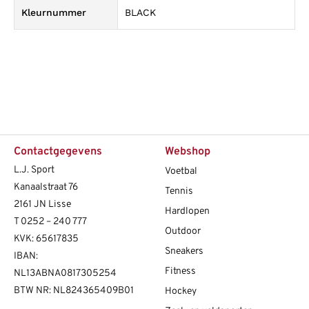
Kleurnummer
BLACK
Contactgegevens
Webshop
L.J. Sport
Voetbal
Kanaalstraat 76
Tennis
2161 JN Lisse
Hardlopen
T
0252 – 240 777
Outdoor
KVK: 65617835
Sneakers
IBAN:
Fitness
NL13ABNA0817305254
BTW NR: NL824365409B01
Hockey