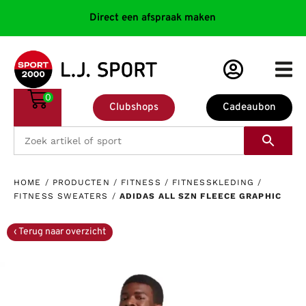
Direct een afspraak maken
0
Clubshops
Cadeaubon
HOME
/
PRODUCTEN
/
FITNESS
/
FITNESSKLEDING
/
FITNESS SWEATERS
/
ADIDAS ALL SZN FLEECE GRAPHIC