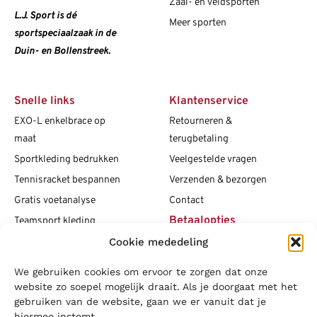
Zaal- en veldsporten
L.J. Sport is dé
Meer sporten
sportspeciaalzaak in de
Duin- en Bollenstreek.
Snelle links
Klantenservice
EXO-L enkelbrace op
Retourneren &
maat
terugbetaling
Sportkleding bedrukken
Veelgestelde vragen
Tennisracket bespannen
Verzenden & bezorgen
Gratis voetanalyse
Contact
Betaalopties
Teamsport kleding
Cookie mededeling
Maattabellen
Clubshops
We gebruiken cookies om ervoor te zorgen dat onze
Social media
Vacatures
website zo soepel mogelijk draait. Als je doorgaat met het
gebruiken van de website, gaan we er vanuit dat je
Blogs
hiermee instemt.