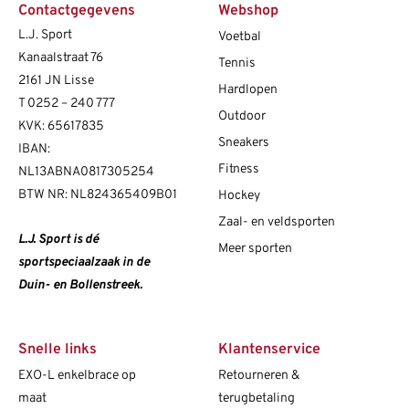
Contactgegevens
Webshop
L.J. Sport
Voetbal
Kanaalstraat 76
Tennis
2161 JN Lisse
Hardlopen
T
0252 – 240 777
Outdoor
KVK: 65617835
Sneakers
IBAN:
Fitness
NL13ABNA0817305254
BTW NR: NL824365409B01
Hockey
Zaal- en veldsporten
L.J. Sport is dé
Meer sporten
sportspeciaalzaak in de
Duin- en Bollenstreek.
Snelle links
Klantenservice
EXO-L enkelbrace op
Retourneren &
maat
terugbetaling