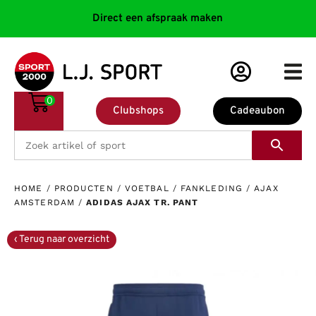
Direct een afspraak maken
0
Clubshops
Cadeaubon
HOME
/
PRODUCTEN
/
VOETBAL
/
FANKLEDING
/
AJAX
AMSTERDAM
/
ADIDAS AJAX TR. PANT