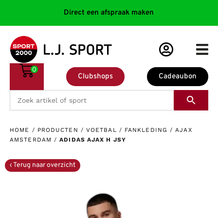
Direct een afspraak maken
0
Clubshops
Cadeaubon
HOME
/
PRODUCTEN
/
VOETBAL
/
FANKLEDING
/
AJAX
AMSTERDAM
/
ADIDAS AJAX H JSY