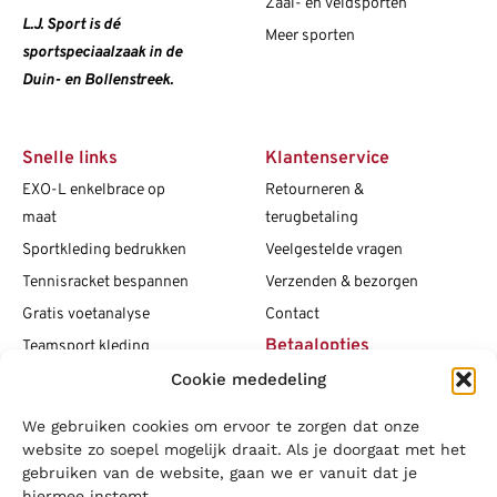
Zaal- en veldsporten
L.J. Sport is dé
Meer sporten
sportspeciaalzaak in de
Duin- en Bollenstreek.
Snelle links
Klantenservice
EXO-L enkelbrace op
Retourneren &
maat
terugbetaling
Sportkleding bedrukken
Veelgestelde vragen
Tennisracket bespannen
Verzenden & bezorgen
Gratis voetanalyse
Contact
Betaalopties
Teamsport kleding
Cookie mededeling
Maattabellen
Clubshops
We gebruiken cookies om ervoor te zorgen dat onze
Social media
Vacatures
website zo soepel mogelijk draait. Als je doorgaat met het
gebruiken van de website, gaan we er vanuit dat je
Blogs
hiermee instemt.