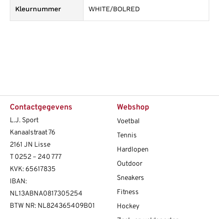
Kleurnummer
WHITE/BOLRED
Contactgegevens
Webshop
L.J. Sport
Voetbal
Kanaalstraat 76
Tennis
2161 JN Lisse
Hardlopen
T
0252 – 240 777
Outdoor
KVK: 65617835
Sneakers
IBAN:
Fitness
NL13ABNA0817305254
BTW NR: NL824365409B01
Hockey