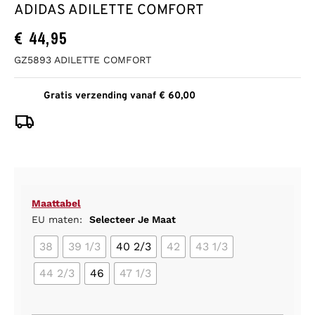
ADIDAS ADILETTE COMFORT
€
44,95
GZ5893 ADILETTE COMFORT
Gratis verzending vanaf € 60,00
Maattabel
EU maten:
Selecteer Je Maat
38
39 1/3
40 2/3
42
43 1/3
44 2/3
46
47 1/3