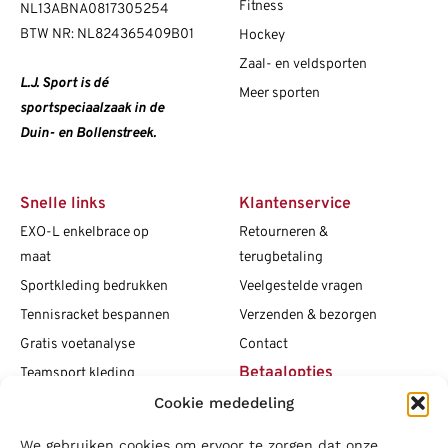
Fitness
NL13ABNA0817305254
BTW NR: NL824365409B01
Hockey
Zaal- en veldsporten
L.J. Sport is dé
Meer sporten
sportspeciaalzaak in de
Duin- en Bollenstreek.
Snelle links
Klantenservice
EXO-L enkelbrace op
Retourneren &
maat
terugbetaling
Sportkleding bedrukken
Veelgestelde vragen
Tennisracket bespannen
Verzenden & bezorgen
Gratis voetanalyse
Contact
Betaalopties
Teamsport kleding
Cookie mededeling
Maattabellen
Clubshops
We gebruiken cookies om ervoor te zorgen dat onze