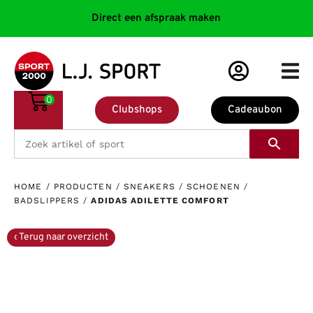
Direct een afspraak maken
0
Clubshops
Cadeaubon
HOME
/
PRODUCTEN
/
SNEAKERS
/
SCHOENEN
/
BADSLIPPERS
/
ADIDAS ADILETTE COMFORT