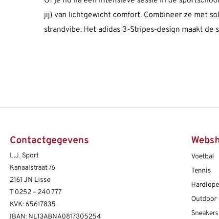
Of je nu na een intensieve sessie in de sportschoo
jij) van lichtgewicht comfort. Combineer ze met so
strandvibe. Het adidas 3-Stripes-design maakt de s
Contactgegevens
Webs
L.J. Sport
Voetbal
Kanaalstraat 76
Tennis
2161 JN Lisse
Hardlop
T
0252 – 240 777
Outdoor
KVK: 65617835
Sneakers
IBAN: NL13ABNA0817305254