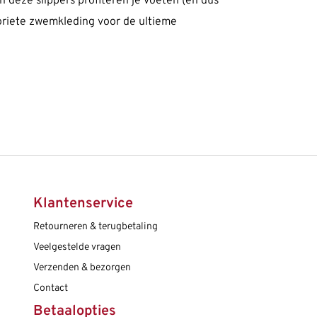
n deze slippers profiteren je voeten (en dus
avoriete zwemkleding voor de ultieme
Klantenservice
Retourneren & terugbetaling
Veelgestelde vragen
Verzenden & bezorgen
Contact
Betaalopties