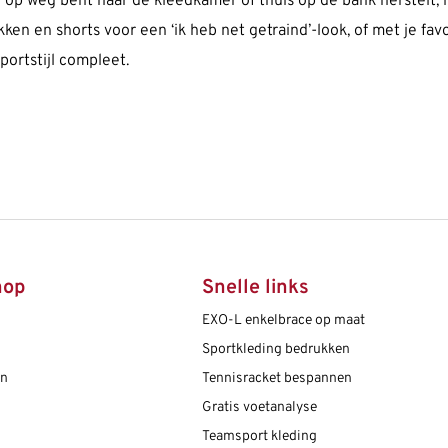
l op weg bent naar de kleedkamer of thuis op de bank herstelt, i
kken en shorts voor een ‘ik heb net getraind’-look, of met je f
portstijl compleet.
hop
Snelle links
EXO-L enkelbrace op maat
Sportkleding bedrukken
en
Tennisracket bespannen
Gratis voetanalyse
Teamsport kleding