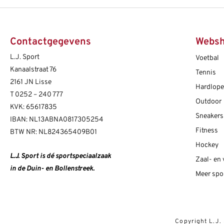
Contactgegevens
Webs
L.J. Sport
Voetbal
Kanaalstraat 76
Tennis
2161 JN Lisse
Hardlop
T
0252 – 240 777
Outdoor
KVK: 65617835
Sneakers
IBAN: NL13ABNA0817305254
Fitness
BTW NR: NL824365409B01
Hockey
L.J. Sport is dé sportspeciaalzaak
Zaal- en
in de Duin- en Bollenstreek.
Meer spo
Copyright L.J.