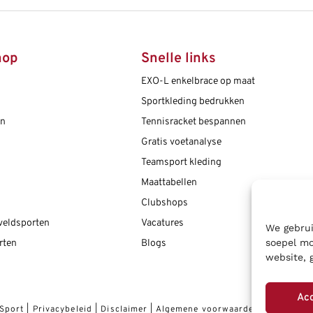
hop
Snelle links
EXO-L enkelbrace op maat
Sportkleding bedrukken
en
Tennisracket bespannen
Gratis voetanalyse
Teamsport kleding
Maattabellen
Clubshops
 veldsporten
Vacatures
We gebrui
soepel mo
rten
Blogs
website, 
Ac
 Sport
|
Privacybeleid
|
Disclaimer
|
Algemene voorwaarden