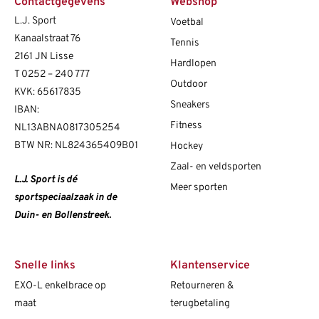
Contactgegevens
Webshop
L.J. Sport
Voetbal
Kanaalstraat 76
Tennis
2161 JN Lisse
Hardlopen
T
0252 – 240 777
Outdoor
KVK: 65617835
Sneakers
IBAN:
Fitness
NL13ABNA0817305254
BTW NR: NL824365409B01
Hockey
Zaal- en veldsporten
L.J. Sport is dé
Meer sporten
sportspeciaalzaak in de
Duin- en Bollenstreek.
Snelle links
Klantenservice
EXO-L enkelbrace op
Retourneren &
maat
terugbetaling