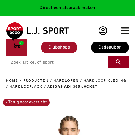
Direct een afspraak maken
0
Clubshops
Cadeaubon
HOME
/
PRODUCTEN
/
HARDLOPEN
/
HARDLOOP KLEDING
/
HARDLOOPJACK
/
ADIDAS ADI 365 JACKET