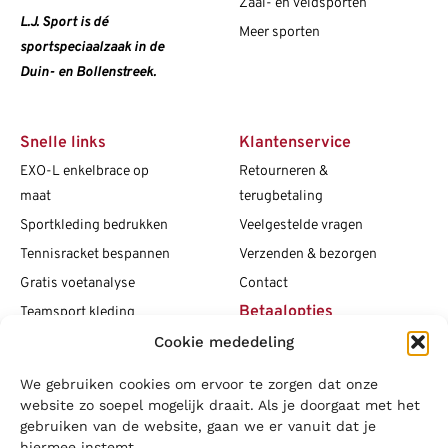
Zaal- en veldsporten
L.J. Sport is dé
Meer sporten
sportspeciaalzaak in de
Duin- en Bollenstreek.
Snelle links
Klantenservice
EXO-L enkelbrace op
Retourneren &
maat
terugbetaling
Sportkleding bedrukken
Veelgestelde vragen
Tennisracket bespannen
Verzenden & bezorgen
Gratis voetanalyse
Contact
Betaalopties
Teamsport kleding
Cookie mededeling
Maattabellen
Clubshops
We gebruiken cookies om ervoor te zorgen dat onze
Social media
Vacatures
website zo soepel mogelijk draait. Als je doorgaat met het
gebruiken van de website, gaan we er vanuit dat je
Blogs
hiermee instemt.