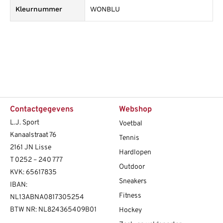
Kleurnummer
WONBLU
Contactgegevens
Webshop
L.J. Sport
Voetbal
Kanaalstraat 76
Tennis
2161 JN Lisse
Hardlopen
T
0252 – 240 777
Outdoor
KVK: 65617835
Sneakers
IBAN:
Fitness
NL13ABNA0817305254
BTW NR: NL824365409B01
Hockey