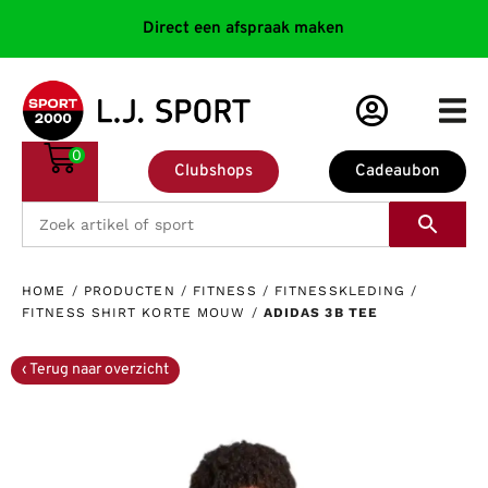
Direct een afspraak maken
0
Clubshops
Cadeaubon
HOME
/
PRODUCTEN
/
FITNESS
/
FITNESSKLEDING
/
FITNESS SHIRT KORTE MOUW
/
ADIDAS 3B TEE