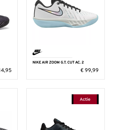
NIKE AIR ZOOM G.T. CUT AC. 2
14,95
€
99,99
Actie