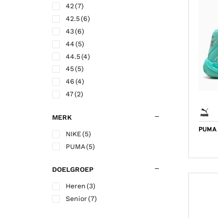
Korfbalschoenen outdoor
42
(7)
Sportrokjes
Technische o
Hardloop shi
Wandelsokk
Fitness shirt
42.5
(6)
Squashschoenen
Technisch ondergoed
Trainingsbro
Hardloop sho
Fitness short
43
(6)
Volleybalschoenen
Trainingsbroek
Trainingsjac
44
(5)
44.5
(4)
Trainingsjack/sweater
Voetbalkous
45
(5)
Trainingspak
Voetbalshirts
46
(4)
Jassen
Voetbalshort
47
(2)
MERK
PUMA
NIKE
(5)
PUMA
(5)
DOELGROEP
Heren
(3)
Senior
(7)