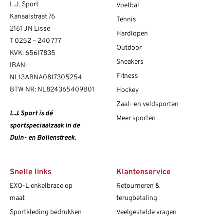
L.J. Sport
Voetbal
Kanaalstraat 76
Tennis
2161 JN Lisse
Hardlopen
T
0252 – 240 777
Outdoor
KVK: 65617835
Sneakers
IBAN:
Fitness
NL13ABNA0817305254
BTW NR: NL824365409B01
Hockey
Zaal- en veldsporten
L.J. Sport is dé
Meer sporten
sportspeciaalzaak in de
Duin- en Bollenstreek.
Snelle links
Klantenservice
EXO-L enkelbrace op
Retourneren &
maat
terugbetaling
Sportkleding bedrukken
Veelgestelde vragen