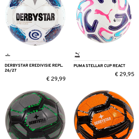
DERBYSTAR EREDIVISIE REPL.
PUMA STELLAR CUP REACT
26/27
€
29,95
€
29,99