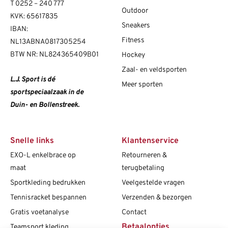
T
0252 – 240 777
Outdoor
KVK: 65617835
Sneakers
IBAN:
Fitness
NL13ABNA0817305254
BTW NR: NL824365409B01
Hockey
Zaal- en veldsporten
L.J. Sport is dé
Meer sporten
sportspeciaalzaak in de
Duin- en Bollenstreek.
Snelle links
Klantenservice
EXO-L enkelbrace op
Retourneren &
maat
terugbetaling
Sportkleding bedrukken
Veelgestelde vragen
Tennisracket bespannen
Verzenden & bezorgen
Gratis voetanalyse
Contact
Betaalopties
Teamsport kleding