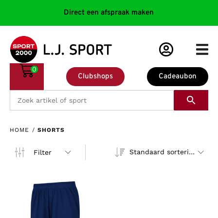
Direct een afspraak maken
0
Clubshops
Cadeaubon
HOME
/
SHORTS
Standaard sortering
Filter