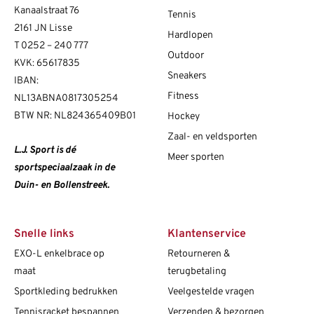
Kanaalstraat 76
Tennis
2161 JN Lisse
Hardlopen
T
0252 – 240 777
Outdoor
KVK: 65617835
Sneakers
IBAN:
Fitness
NL13ABNA0817305254
BTW NR: NL824365409B01
Hockey
Zaal- en veldsporten
L.J. Sport is dé
Meer sporten
sportspeciaalzaak in de
Duin- en Bollenstreek.
Snelle links
Klantenservice
EXO-L enkelbrace op
Retourneren &
maat
terugbetaling
Sportkleding bedrukken
Veelgestelde vragen
Tennisracket bespannen
Verzenden & bezorgen