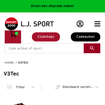
Direct een afspraak maken
0
Clubshops
Cadeaubon
HOME
/
V3TEC
V3Tec
Standaard sortering
Filter