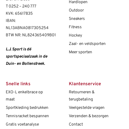
Hardlopen
T
0252 – 240 777
Outdoor
KVK: 65617835
Sneakers
IBAN:
Fitness
NL13ABNA0817305254
BTW NR: NL824365409B01
Hockey
Zaal- en veldsporten
L.J. Sport is dé
Meer sporten
sportspeciaalzaak in de
Duin- en Bollenstreek.
Snelle links
Klantenservice
EXO-L enkelbrace op
Retourneren &
maat
terugbetaling
Sportkleding bedrukken
Veelgestelde vragen
Tennisracket bespannen
Verzenden & bezorgen
Gratis voetanalyse
Contact