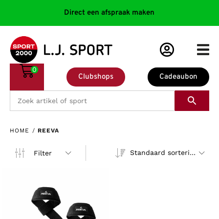
Direct een afspraak maken
0
Clubshops
Cadeaubon
HOME
/
REEVA
Standaard sortering
Filter