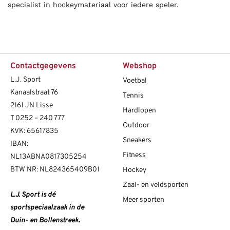
specialist in hockeymateriaal voor iedere speler.
Contactgegevens
Webshop
L.J. Sport
Voetbal
Kanaalstraat 76
Tennis
2161 JN Lisse
Hardlopen
T
0252 – 240 777
Outdoor
KVK: 65617835
Sneakers
IBAN:
Fitness
NL13ABNA0817305254
BTW NR: NL824365409B01
Hockey
Zaal- en veldsporten
L.J. Sport is dé
Meer sporten
sportspeciaalzaak in de
Duin- en Bollenstreek.