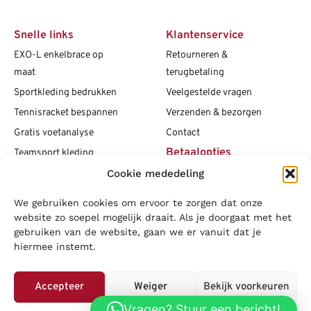
Snelle links
Klantenservice
EXO-L enkelbrace op
Retourneren &
maat
terugbetaling
Sportkleding bedrukken
Veelgestelde vragen
Tennisracket bespannen
Verzenden & bezorgen
Gratis voetanalyse
Contact
Betaalopties
Teamsport kleding
Cookie mededeling
Maattabellen
Clubshops
We gebruiken cookies om ervoor te zorgen dat onze
Social media
Vacatures
website zo soepel mogelijk draait. Als je doorgaat met het
gebruiken van de website, gaan we er vanuit dat je
Blogs
hiermee instemt.
Copyright L.J. Sport
|
Privacybeleid
|
Disclaimer
|
Algemene
voorwaarden
Accepteer
Weiger
Bekijk voorkeuren
LOWA
|
Adidas
|
Mizuno
|
Nike
|
Speedo
|
Asics
|
Babolat
|
Falke
|
Vragen? Stuur een bericht!