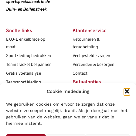
sportspeciaalzaak in de
Duin- en Bollenstreek.
Snelle links
Klantenservice
EXO-L enkelbrace op
Retourneren &
maat
terugbetaling
Sportkleding bedrukken
Veelgestelde vragen
Tennisracket bespannen
Verzenden & bezorgen
Gratis voetanalyse
Contact
Betaalopties
Teamsport kleding
Cookie mededeling
Maattabellen
Clubshops
We gebruiken cookies om ervoor te zorgen dat onze
Social media
Vacatures
website zo soepel mogelijk draait. Als je doorgaat met het
gebruiken van de website, gaan we er vanuit dat je
Blogs
hiermee instemt.
Copyright L.J. Sport
|
Privacybeleid
|
Disclaimer
|
Algemene