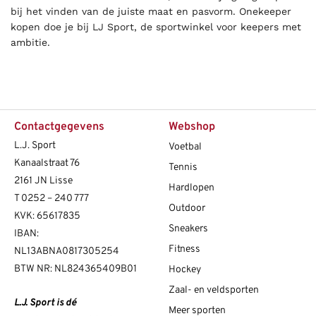
bij het vinden van de juiste maat en pasvorm. Onekeeper
kopen doe je bij LJ Sport, de sportwinkel voor keepers met
ambitie.
Contactgegevens
Webshop
L.J. Sport
Voetbal
Kanaalstraat 76
Tennis
2161 JN Lisse
Hardlopen
T
0252 – 240 777
Outdoor
KVK: 65617835
Sneakers
IBAN:
Fitness
NL13ABNA0817305254
BTW NR: NL824365409B01
Hockey
Zaal- en veldsporten
L.J. Sport is dé
Meer sporten