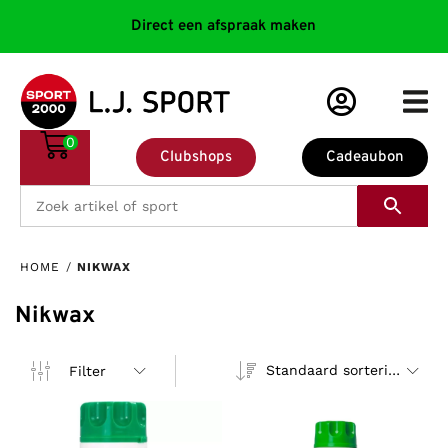
Direct een afspraak maken
0
Clubshops
Cadeaubon
HOME
/
NIKWAX
Nikwax
Standaard sortering
Filter