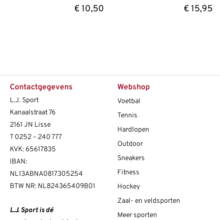
€
10,50
€
15,95
Contactgegevens
Webshop
L.J. Sport
Voetbal
Kanaalstraat 76
Tennis
2161 JN Lisse
Hardlopen
T
0252 – 240 777
Outdoor
KVK: 65617835
Sneakers
IBAN:
Fitness
NL13ABNA0817305254
BTW NR: NL824365409B01
Hockey
Zaal- en veldsporten
L.J. Sport is dé
Meer sporten