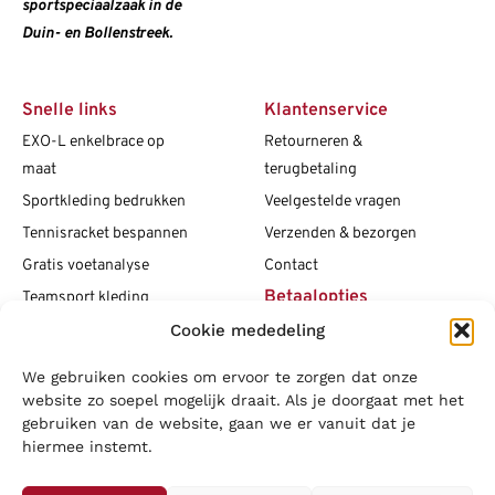
sportspeciaalzaak in de
Duin- en Bollenstreek.
Snelle links
Klantenservice
EXO-L enkelbrace op
Retourneren &
maat
terugbetaling
Sportkleding bedrukken
Veelgestelde vragen
Tennisracket bespannen
Verzenden & bezorgen
Gratis voetanalyse
Contact
Betaalopties
Teamsport kleding
Cookie mededeling
Maattabellen
Clubshops
We gebruiken cookies om ervoor te zorgen dat onze
Social media
Vacatures
website zo soepel mogelijk draait. Als je doorgaat met het
gebruiken van de website, gaan we er vanuit dat je
Blogs
hiermee instemt.
Copyright L.J. Sport
|
Privacybeleid
|
Disclaimer
|
Algemene