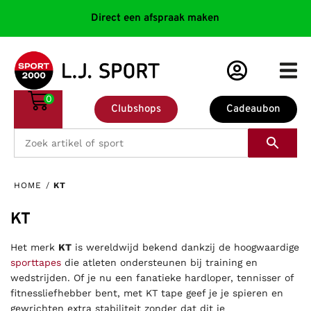
Direct een afspraak maken
0
Clubshops
Cadeaubon
HOME
/
KT
KT
Het merk
KT
is wereldwijd bekend dankzij de hoogwaardige
sporttapes
die atleten ondersteunen bij training en
wedstrijden. Of je nu een fanatieke hardloper, tennisser of
fitnessliefhebber bent, met KT tape geef je je spieren en
gewrichten extra stabiliteit zonder dat dit je