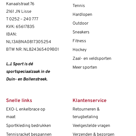
Kanaalstraat 76
Tennis
2161 JN Lisse
Hardlopen
T
0252 – 240 777
Outdoor
KVK: 65617835
Sneakers
IBAN:
Fitness
NL13ABNA0817305254
BTW NR: NL824365409B01
Hockey
Zaal- en veldsporten
L.J. Sport is dé
Meer sporten
sportspeciaalzaak in de
Duin- en Bollenstreek.
Snelle links
Klantenservice
EXO-L enkelbrace op
Retourneren &
maat
terugbetaling
Sportkleding bedrukken
Veelgestelde vragen
Tennisracket bespannen
Verzenden & bezorgen