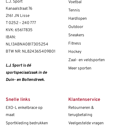
L.J. Sport
Voetbal
Kanaalstraat 76
Tennis
2161 JN Lisse
Hardlopen
T
0252 – 240 777
Outdoor
KVK: 65617835
Sneakers
IBAN:
Fitness
NL13ABNA0817305254
BTW NR: NL824365409B01
Hockey
Zaal- en veldsporten
L.J. Sport is dé
Meer sporten
sportspeciaalzaak in de
Duin- en Bollenstreek.
Snelle links
Klantenservice
EXO-L enkelbrace op
Retourneren &
maat
terugbetaling
Sportkleding bedrukken
Veelgestelde vragen