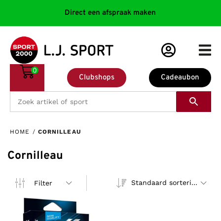
Direct een afspraak maken
0
Clubshops
Cadeaubon
HOME
/
CORNILLEAU
Cornilleau
Standaard sortering
Filter