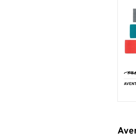
AVEN
Aven