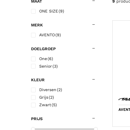
9
produ
MAAT
Korfbalschoenen outdoor
Sportrokjes
Technische o
Hardloop shi
Wandelsokk
Fitness shirt
ONE SIZE
(9)
Squashschoenen
Technisch ondergoed
Trainingsbro
Hardloop sho
Fitness short
Volleybalschoenen
Trainingsbroek
Trainingsjac
MERK
Trainingsjack/sweater
Voetbalkous
AVENTO
(9)
Trainingspak
Voetbalshirts
DOELGROEP
Jassen
Voetbalshort
One
(6)
Senior
(3)
KLEUR
Diversen
(2)
Grijs
(2)
Zwart
(5)
AVENT
PRIJS