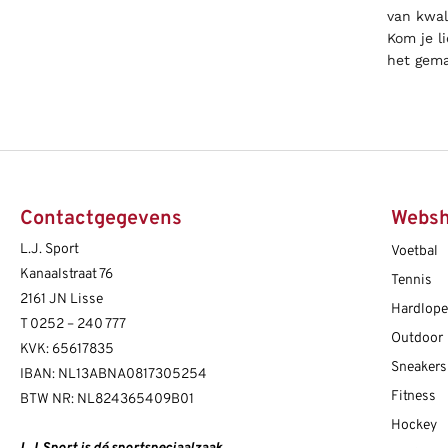
van kwal
Kom je l
het gema
Contactgegevens
Webs
L.J. Sport
Voetbal
Kanaalstraat 76
Tennis
2161 JN Lisse
Hardlop
T
0252 – 240 777
Outdoor
KVK: 65617835
Sneakers
IBAN: NL13ABNA0817305254
Fitness
BTW NR: NL824365409B01
Hockey