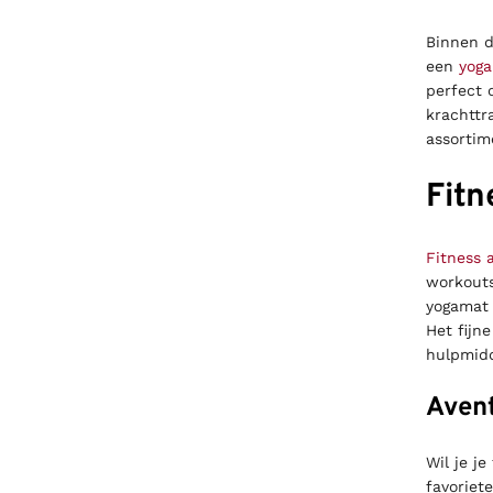
Binnen d
een
yog
perfect 
krachttr
assortim
Fitn
Fitness 
workouts
yogamat 
Het fijn
hulpmidd
Avent
Wil je j
favoriet