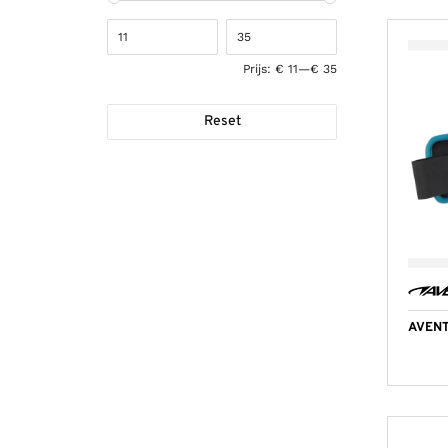
Prijs:
€ 11
—
€ 35
Reset
AVENT