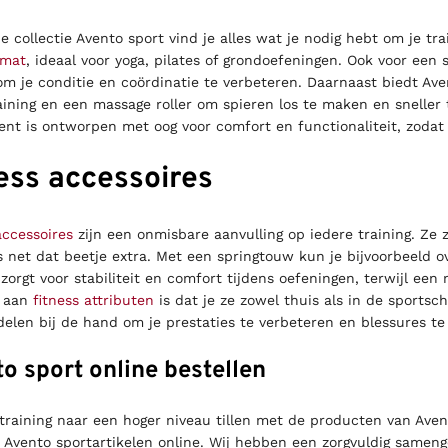
e collectie Avento sport vind je alles wat je nodig hebt om je t
amat
, ideaal voor yoga, pilates of grondoefeningen. Ook voor een 
om je conditie en coördinatie te verbeteren. Daarnaast biedt Ave
aining en een massage roller om spieren los te maken en sneller 
ent is ontworpen met oog voor comfort en functionaliteit, zodat
ess accessoires
accessoires
zijn een onmisbare aanvulling op iedere training. Ze
 net dat beetje extra. Met een springtouw kun je bijvoorbeeld 
zorgt voor stabiliteit en comfort tijdens oefeningen, terwijl een
e aan
fitness attributen
is dat je ze zowel thuis als in de sportsch
elen bij de hand om je prestaties te verbeteren en blessures t
o sport online bestellen
e training naar een hoger niveau tillen met de producten van Aven
e Avento sportartikelen online. Wij hebben een zorgvuldig samenge